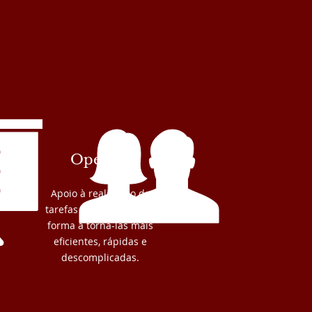
Operação
Apoio à realização de
tarefas operacionais de
forma a torná-las mais
eficientes, rápidas e
descomplicadas.