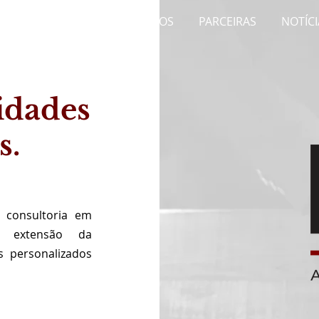
SA
SERVIÇOS
PRODUTOS
PARCEIRAS
NOTÍCI
idades
s.
 consultoria em
a extensão da
s personalizados