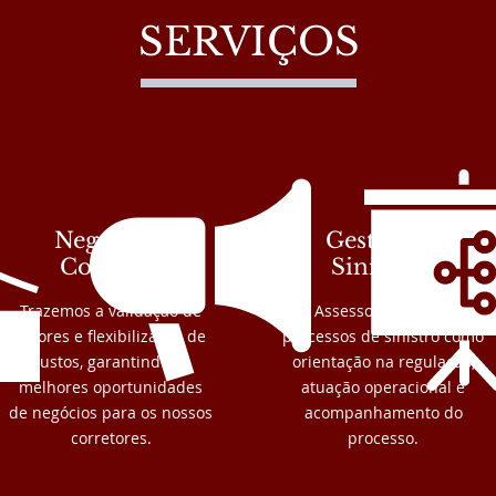
SERVIÇOS
Negociação
Gestão de
Comercial
Sinistros
Trazemos a validação de
Assessoria para os
valores e flexibilização de
processos de sinistro como
custos, garantindo as
orientação na regulação,
melhores oportunidades
atuação operacional e
de negócios para os nossos
acompanhamento do
corretores.
processo.